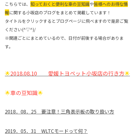
こちらでは、
知っておくと便利な車の豆知識
や
皆様へのお得な情
報
に関する小坂店のブログをまとめて掲載しています！
タイトルをクリックするとブログページに飛べますので是非ご覧
ください(^▽^)/
※関連ごとにまとめているので、日付が前後する場合がありま
す。
🌟
2018.08.10 愛媛トヨペット小坂店の行き方
🌟
🌟
車の豆知識
🌟
2018．08．25 要注意！三角表示板の取り扱い方
2019．05．31 WLTCモードって何？