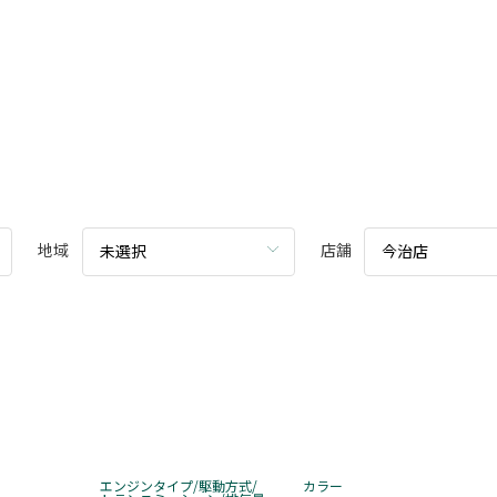
地域
店舗
未選択
今治店
エンジンタイプ/駆動方式/
カラー