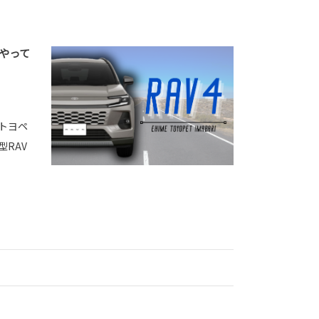
がやって
媛トヨペ
型RAV