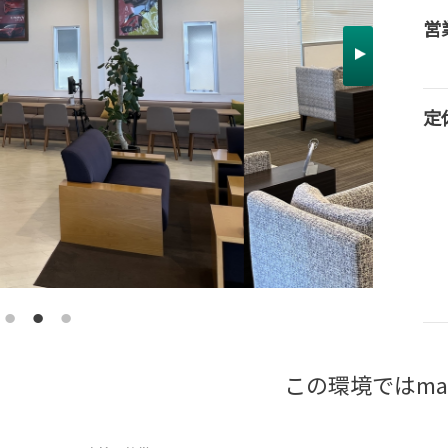
営
定
この環境ではma