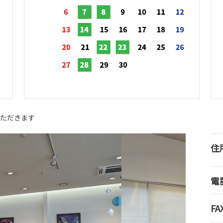
ただきます
住
電
FA