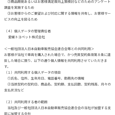
②商品開発あるいはお客様満足度向上策検討などのためのアンケート
調査を実施するため
③お客様からのご要望および対応に関する情報を共有し、お客様サー
ビスの向上を図るため
（４）個人データの管理責任者
愛媛トヨペット株式会社
＜一般社団法人日本自動車販売協会連合会等との共同利用＞
お客様が当社で車両を購入された場合で、かつ売買契約条項第８条に違
反した場合に限り、以下の通り個人情報を共同利用させていただきま
す。
（１）共同利用する個人データの項目
①氏名、住所、生年月日、電話番号、勤務先の情報
②当該契約の契約日、商品名、契約額、支払回数、契約残高、月々の
支払状況など
（２）共同利用する者の範囲
当社及び一般社団法人日本自動車販売協会連合会の当社が加盟する支
部に加盟する会社