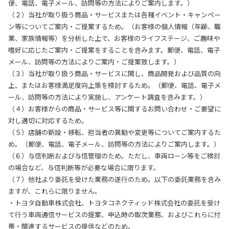
便、電話、電子メール、訪問等の方法によりご案内します。）
（２）当社が取り扱う商品・サービスまたは各種イベント・キャンペー
ン等についてご案内・ご提案するため。（お客様の個人情報（年齢、職
業、家族情報等）を分析した上で、お客様のライフステージ、ご趣味や
嗜好に応じたご案内・ご提案をすることを含みます。郵便、電話、電子
メール、訪問等の方法によりご案内・ご提案致します。）
（３）当社が取り扱う商品・サービスに関し、商品開発および品質の向
上、またはお客様満足度向上策を検討するため。（郵便、電話、電子メ
ール、訪問等の方法により実施し、アンケート調査を含みます。）
（４）お客様からの商品・サービス等に関するお問い合わせ・ご要望に
対し適切に対応するため。
（５）店舗の新設・移転、担当者の異動や変更等についてご案内するた
め。（郵便、電話、電子メール、訪問等の方法によりご案内します。）
（６）与信判断および与信管理のため。ただし、車両ローン等をご検討
の場合など、与信判断等が必要な場合に限ります。
（７）他社より委託を受けた業務の遂行のため。以下の委託業務を含み
ますが、これらに限りません。
・トヨタ自動車株式会社、トヨタコネクティッド株式会社の委託を受け
て行う車両通信サービスの提案、申込時の取次業務、およびこれらに付
帯・関連するサービスの提供などのため。