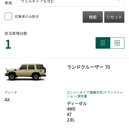
車両
試乗車のみ表示
検索
リセット
該当車種台数
1
ランドクルーザー 70
グレード
エンジンタイプ
/駆動方式/
トランスミッ
ション
/排気量
AX
ディーゼル
4WD
AT
2.8L