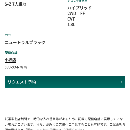
ション
/排気量
S-Z 7人乗り
ハイブリッド
2WD FF
CVT
1.8L
カラー
ニュートラルブラック
配備店舗
小坂店
089-934-7878
リクエスト予約
試乗車を店舗間で一時的な入れ替え等があるため、記載の配備店舗に展示していな
い場合がございます。また、お近くの店舗へご用意することも可能です。ご試乗を希
望の際はウェブ予約、またはお電話にてご確認ください。