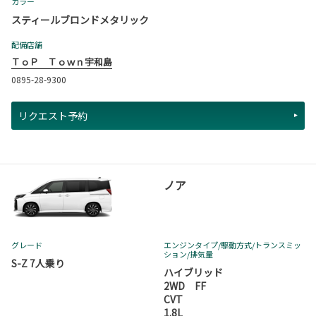
カラー
スティールブロンドメタリック
配備店舗
ＴｏＰ Ｔｏｗｎ宇和島
0895-28-9300
リクエスト予約
ノア
グレード
エンジンタイプ
/駆動方式/
トランスミッ
ション
/排気量
S-Z 7人乗り
ハイブリッド
2WD FF
CVT
1.8L