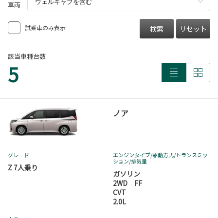
車両
試乗車のみ表示
検索
リセット
該当車種台数
5
ノア
グレード
エンジンタイプ
/駆動方式/
トランスミッ
ション
/排気量
Z 7人乗り
ガソリン
2WD FF
CVT
2.0L