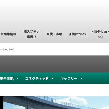
購入プラン
トヨタのau
試乗車情報
車検・点検
保険について
車選び
UQ
スオーバー）
安全性能
コネクティッド
ギャラリー