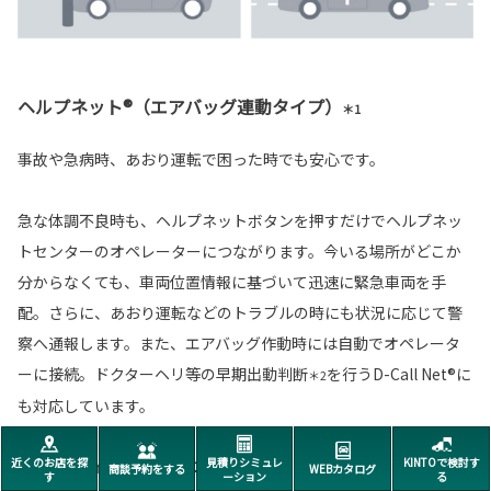
ヘルプネット®（エアバッグ連動タイプ）
＊1
事故や急病時、あおり運転で困った時でも安心です。
急な体調不良時も、ヘルプネットボタンを押すだけでヘルプネッ
トセンターのオペレーターにつながります。今いる場所がどこか
分からなくても、車両位置情報に基づいて迅速に緊急車両を手
配。さらに、あおり運転などのトラブルの時にも状況に応じて警
察へ通報します。また、エアバッグ作動時には自動でオペレータ
ーに接続。ドクターヘリ等の早期出動判断
を行うD-Call Net®に
＊2
も対応しています。
近くのお店を探
見積りシミュレ
KINTOで検討す
対応T-Connectサービスプラン
商談予約をする
WEBカタログ
す
ーション
る