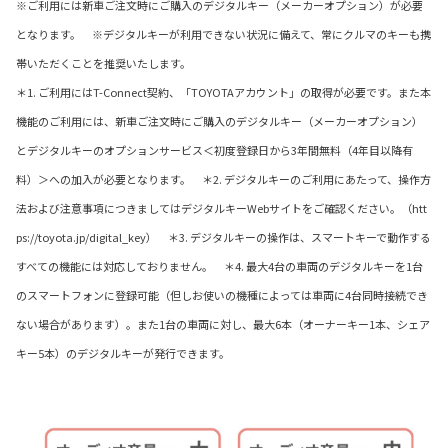
※ご利用には新車ご注文時にご購入のデジタルキー（メーカーオプション）が必要
となります。 ※デジタルキーが利用できない状況に備えて、常にクルマのキーも携
帯いただくことを推奨いたします。
＊1. ご利用にはT-Connect契約、「TOYOTAアカウント」の取得が必要です。また本
機能のご利用には、新車ご注文時にご購入のデジタルキー（メーカーオプション）
とデジタルキーのオプションサービス＜初度登録日から3年間無料（4年目以降有
料）＞への加入が必要となります。 ＊2. デジタルキーのご利用にあたって、操作方
法および注意事項につきましてはデジタルキーWebサイトをご確認ください。（htt
ps://toyota.jp/digital_key） ＊3. デジタルキーの操作は、スマートキーで動作する
すべての機能には対応しておりません。 ＊4. 最大4台の車両のデジタルキーを1台
のスマートフォンに登録可能（但しお使いの機種によっては車両に4台同時接続でき
ない場合があります）。また1台の車両に対し、最大6本（オーナーキー1本、シェア
キー5本）のデジタルキーが発行できます。