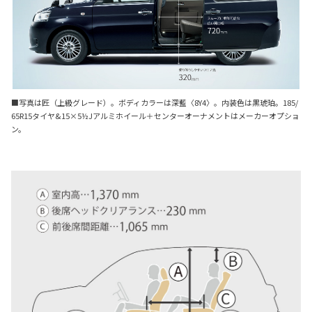
■写真は匠（上級グレード）。ボディカラーは深藍〈8Y4〉。内装色は黒琥珀。185/
65R15タイヤ&15×5½Jアルミホイール＋センターオーナメントはメーカーオプショ
ン。