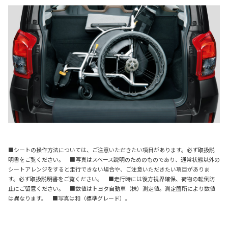
■シートの操作方法については、ご注意いただきたい項目があります。必ず取扱説
明書をご覧ください。 ■写真はスペース説明のためのものであり、通常状態以外の
シートアレンジをすると走行できない場合や、ご注意いただきたい項目がありま
す。必ず取扱説明書をご覧ください。 ■走行時には後方視界確保、荷物の転倒防
止にご留意ください。 ■数値はトヨタ自動車（株）測定値。測定箇所により数値
は異なります。 ■写真は和（標準グレード）。