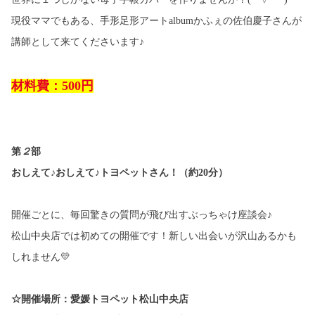
現役ママでもある、手形足形アート
album
かふぇの佐伯慶子さんが
講師として来てくださいます♪
材料費：5
00
円
第
２
部
おしえて♪おしえて♪トヨペットさん！（約
20
分）
開催ごとに、毎回驚きの質問が飛び出すぶっちゃけ座談会♪
松山中央店では初めての開催です！新しい出会いが沢山あるかも
しれません
💛
☆
開催場所：愛媛トヨペット松山中央店