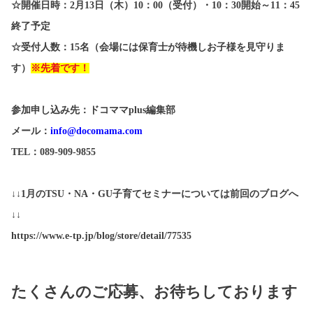
☆
開催日時：
2
月
13
日（木）
10
：
00
（受付）・
10
：
30
開始～
11
：
45
終了予定
☆
受付人数：
15
名
（会場には保育士が待機しお子様を見守りま
す）
※先着です！
参加申し込み先：ドコママ
plus
編集部
メール：
info@docomama.com
TEL
：
089-909-9855
↓↓1月のTSU・NA・GU子育てセミナーについては前回のブログへ
↓↓
https://www.e-tp.jp/blog/store/detail/77535
たくさんのご応募、お待ちしております