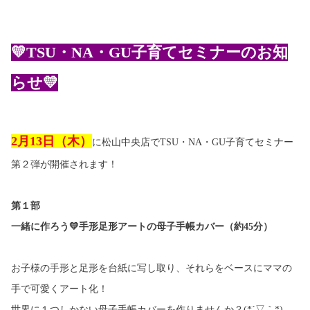
💛TSU・NA・GU子育てセミナー
のお知
らせ
💛
2
月
13
日（木）
に松山中央店でTSU・NA・GU子育てセミナー
第２弾が開催されます！
第１部
一緒に作ろう
💛
手形足形アートの母子手帳カバー（約
45
分）
お子様の手形と足形を台紙に写し取り、それらをベースにママの
手で可愛くアート化！
世界に１つしかない母子手帳カバーを作りませんか？
(*
´▽｀
*)