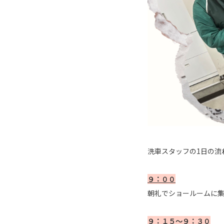
洗車スタッフの1日の流
９：００
朝礼でショールームに
９：１５～９：３０