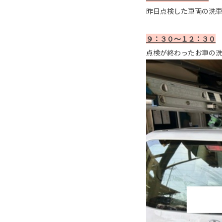
昨日点検した車両の洗
９：３０～１２：３０
点検が終わったお車の