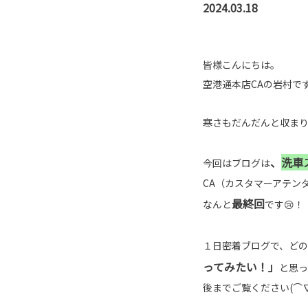
2024.03.18
皆様こんにちは。
空港通本店CAの岩村です
寒さもだんだんと収まり
、
洗車
今回はブログは
CA（カスタマーアテン
最終回
なんと
です😢！
１日密着ブログで、ど
ってみたい！」
と思っ
後までご覧ください(⌒∇