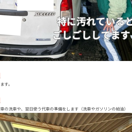
０
ります。
０
お車の洗車や、翌日使う代車の準備をします（洗車やガソリンの給油）