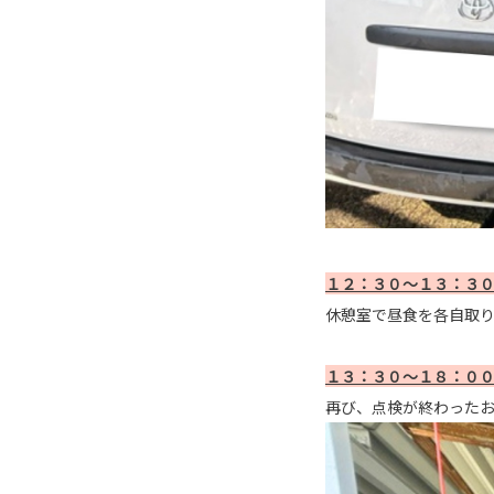
１２：３０～１３：３
休憩室で昼食を各自取
１３：３０～１８：０
再び、点検が終わった