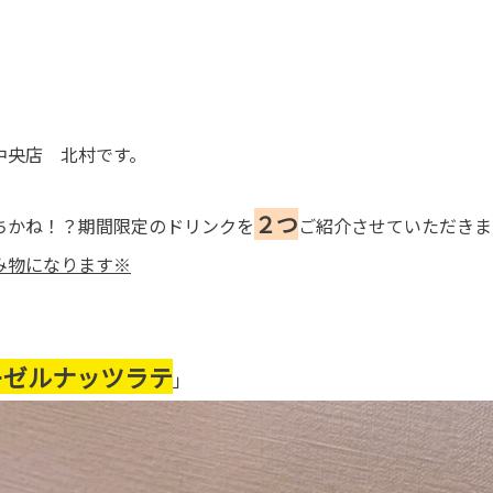
！
中央店 北村です。
２つ
ちかね！？期間限定のドリンクを
ご紹介させていただきます
み物になります※
ーゼルナッツラテ
」