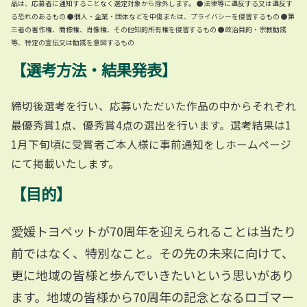
品は、応募者に通知することなく選定対象から除外します。 ●法律等に違反する又は違反す
る恐れのあるもの ●個人・企業・団体などを中傷または、プライバシーを侵害するもの ●第
三者の著作権、商標権、肖像権、その他知的所有権を侵害するもの ●政治目的・宗教勧誘
等、特定の宣伝又は勧誘を意図するもの
【選考方法・結果発表】
締切後選考を行い、応募いただいた作品の中からそれぞれ
最優秀賞1点、優秀賞4点の選出を行います。選考結果は1
1月下旬頃に受賞者ご本人様に事前通知をしホームページ
にて掲載いたします。
【目的】
愛媛トヨペットが70周年を迎えられることは当たり
前ではなく、特別なこと。その先の未来に向けて、
更に地域の皆様と歩んでいきたいという思いがあり
ます。地域の皆様から70周年の記念となるロゴマー