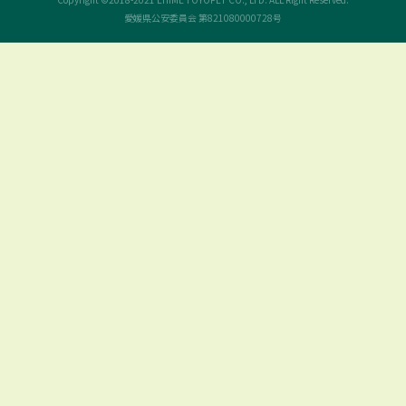
愛媛県公安委員会 第821080000728号
空港通本店
松山中央店
小坂店
四国中央店
リピット新居浜
今治店
大洲店
ToP Town宇和島
新車を見たい（五十音順）
アクア
アルファード
ヴェルファイア
ヴォクシー
カローラ（セダン）
カローラクロス
カローラスポーツ
カローラツーリング
クラウン
クラウン（エステート）