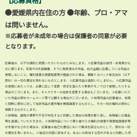
●愛媛県内在住の方 ●年齢、プロ・アマ
は問いません。
※応募者が未成年の場合は保護者の同意が必要
となります。
応募者は、以下の規約に同意いただいたものとみなします。 ※応募作品は自作・未発表のも
のに限ります。写真やAI生成画像、すでに発表済みの作品、他の企画に応募している作品は
使用しないこと。権利侵害の損害賠償等が提起された場合、愛媛トヨペット株式会社（以下
弊社）は一切の責任を負わないものとします。 ※応募作品は返却いたしません。 ※応募作品
の使用にあたっては、必要に応じて変更・修正を加えたり単色やモノクロで使用したりする
場合がございます。また、キャラクターの名称を変更する場合もございます。 ※応募いただ
いた作品は弊社ホームページ等で公開する場合がございます。 ※採用作品の応募者は、採用
と同時に弊社に対して当該作品の著作権を無償譲渡するものとし、その一切の権利は弊社に
帰属するものとします。
※採用後、虚偽の事実や不正が存在すると判断した場合は採用を取り消し、採用者には賞品
等を返還していただきます。 ※採用作品について第三者からの権利の侵害や損害賠償請求等
の主張がなされた場合は、応募者は自己の責任において解決を図るものとして、弊社は一切
の責任を負いません。 ※後述の内容に該当する、あるいは該当する恐れがあると判断した作