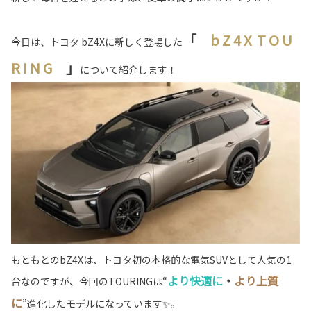
「
b Z 4 X T O U
今日は、トヨタ bZ4Xに新しく登場した
R I N G
」
について紹介します！
もともとのbZ4Xは、トヨタ初の本格的な電気SUVとして人気の1
より快適に
・
より上質
台なのですが、今回のTOURINGは“
に
”進化したモデルになっています✨。