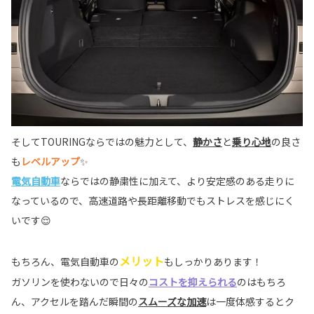
そしてTOURINGならではの魅力として、
静かさ
と
乗り心地
の良さ
も
レベルアップ
✨
電気自動車
ならではの静粛性に加えて、より安定感のある走りに
なっているので、高速道路や長距離移動でもストレスを感じにく
いです😌
メリット
もちろん、電気自動車の
もしっかりあります！
ガソリンを使わないので日々の
コストを抑えられる
のはもちろ
ん、アクセルを踏んだ瞬間の
スムーズな加速
は一度体感するとク