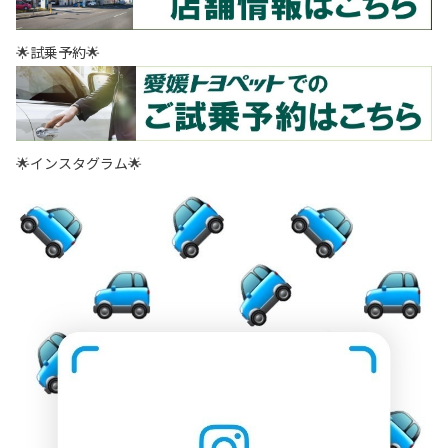
🌟試乗予約🌟
🌟インスタグラム🌟