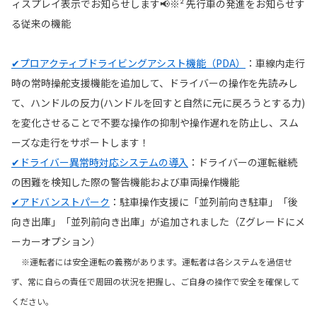
ィスプレイ表示でお知らせします📢※² 先行車の発進をお知らせす
る従来の機能
✔プロアクティブドライビングアシスト機能（PDA）
：車線内走行
時の常時操舵支援機能を追加して、ドライバーの操作を先読みし
て、ハンドルの反力(ハンドルを回すと自然に元に戻ろうとする力)
を変化させることで不要な操作の抑制や操作遅れを防止し、スム
ーズな走行をサポートします！
✔ドライバー異常時対応システムの導入
：
ドライバーの運転継続
の困難を検知した際の警告機能および車両操作機能
✔アドバンストパーク
：
駐車操作支援に「並列前向き駐車」「後
向き出庫」「並列前向き出庫」が追加されました（Zグレードにメ
ーカーオプション）
※運転者には安全運転の義務があります。運転者は各システムを過信せ
ず、常に自らの責任で周囲の状況を把握し、ご自身の操作で安全を確保して
ください。