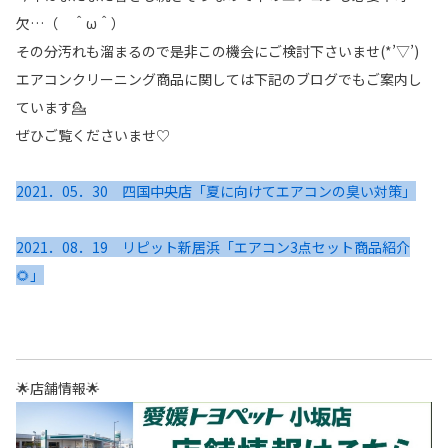
欠…（ ＾ω＾）
その分汚れも溜まるので是非この機会にご検討下さいませ(*’▽’)
エアコンクリーニング商品に関しては下記のブログでもご案内し
ています💁
ぜひご覧くださいませ♡
2021．05．30 四国中央店「夏に向けてエアコンの臭い対策」
2021．08．19 リピット新居浜「エアコン3点セット商品紹介
🌻」
🌟店舗情報🌟