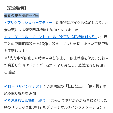
【安全装備】
最新の安全機能を搭載
✔プリクラッシュセーフティー
：対象物にバイクも追加となり、出
会い頭による衝突回避機能も追加となりました
✔レーダークルーズコントロール（全車速追従機能付※¹）
：先行
車との車間距離設定を4段階に設定してより感覚にあった車間距離
を実現します！
※¹ 先行車が停止した時は自車も停止して停止状態を保持、先行車
が発進した時はドライバー操作により発進し、追従走行を再開す
る機能
✔ ロードサインアシスト
：道路標識の「転回禁止」「信号機」の
読み取り機能を追加
✔発進遅れ告知機能（※²）
：交差点で信号が赤から青に変わった
時の「うっかり出遅れ」をブザー＆マルチインフォメーションデ