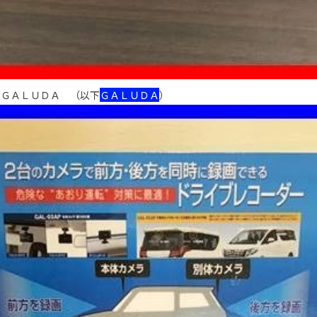
－ＧＡＬＵＤＡ （以下
ＧＡＬＵＤＡ
）