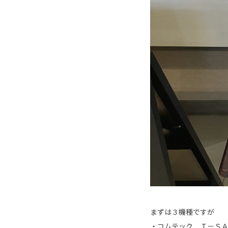
まずは３機種ですが
・コムテック Ｉ－Ｓ