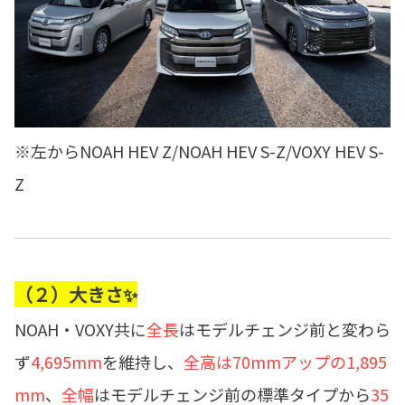
※左からNOAH HEV Z/NOAH HEV S-Z/VOXY HEV S-
Z
（２）大きさ✨
NOAH・VOXY共に
全長
はモデルチェンジ前と変わら
ず
4,695mm
を維持し、
全高は70mmアップの1,895
mm
、
全幅
はモデルチェンジ前の標準タイプから
35