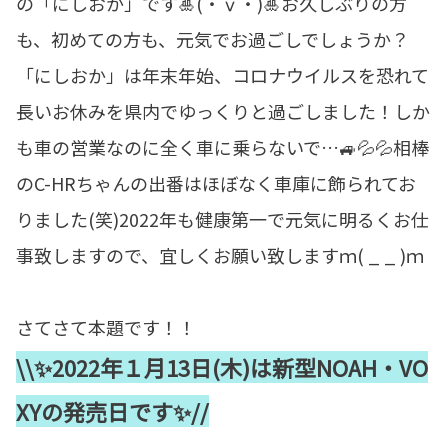
の「にしおか」です🎍(・ⅴ・)🎍お久しぶりの方
も、初めての方も、元気でお過ごしでしょうか？
「にしおか」は年末年始、コロナウイルスを恐れて
長いお休みを県内でゆっくりと過ごしました！しか
も車の営業なのに全く車に乗らないで…🚙💦💦相棒
のC-HRちゃんの出番はほぼなく車庫に飾られてお
りました(笑)2022年も健康第一で元気に明るくお仕
事致しますので、宜しくお願い致しますｍ( _ _ )ｍ
さてさて本題です！！
\\✨2022年１月13日(木)は新型NOAH・VO
XYの発売日です✨//