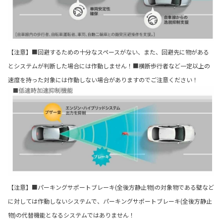
【注意】■回避するための十分なスペースがない、また、回避先に物がある
とシステムが判断した場合には作動しません！■横断歩行者など一定以上の
速度を持った対象には作動しない場合がありますのでご注意ください！
【注意】■パーキングサポートブレーキ(全後方静止物)の対象物である壁など
に対しては作動しないシステムで、パーキングサポートブレーキ(全後方静止
物)の代替機能となるシステムではありません！