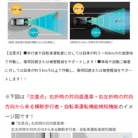
【注意点】■歩行者や自転車運転者に対しては自車が約５～80km/hの速度域
で作動し、衝突回避または被害軽減をサポートします！■車両や自動二輪者
に対しては自車が約５km/h以上で作動し、衝突回避または被害軽減をサポー
トします！！
※下図は
「交差点」右折時の対向直進車・右左折時の対向
方向から来る横断歩行者・自転車運転機能検知機能
のイメ
ージ図です！