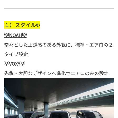
１）スタイル✨
💡NOAH💡
堂々とした王道感のある外観に、標準・エアロの２
タイプ設定
💡VOXY💡
先鋭・大胆なデザインへ進化⇒エアロのみの設定