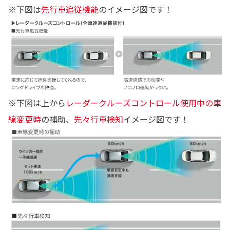
※下図は
先行車追従機能
のイメージ図です！
※下図は上から
レーダークルーズコントロール使用中の車
線変更時
の補助、
先々行車検知
イメージ図です！