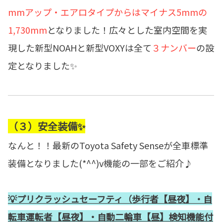
mmアップ・エアロタイプからはマイナス5mmの
1,730mm
となりました！広々とした室内空間を実
現した新型NOAHと新型VOXYは全て
３ナンバー
の設
定となりました✨
（３）安全装備✨
なんと！！最新のToyota Safety Senseが全車標準
装備となりました(*^^)v機能の一部をご紹介♪
💡プリクラッシュセーフティ（歩行者【昼夜】・自
転車運転者【昼夜】・自動二輪車【昼】検知機能付