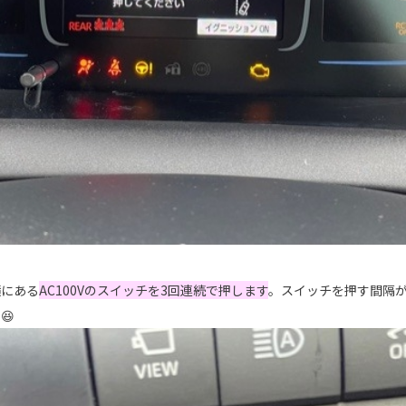
横にある
AC100Vのスイッチを3回連続で押します
。スイッチを押す間隔
😆